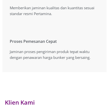
Kualitas Produk Terbaik
Memberikan jaminan kualitas dan kuantitas sesuai
Memberikan jaminan kualitas dan kuantitas sesuai
standar resmi Pertamina.
standar resmi Pertamina.
Proses Pemesanan Cepat
Proses Pemesanan Cepat
Jaminan proses pengiriman produk tepat waktu
Jaminan proses pengiriman produk tepat waktu
dengan penawaran harga yang bersaing.
dengan penawaran harga bunker yang bersaing.
Klien Kami