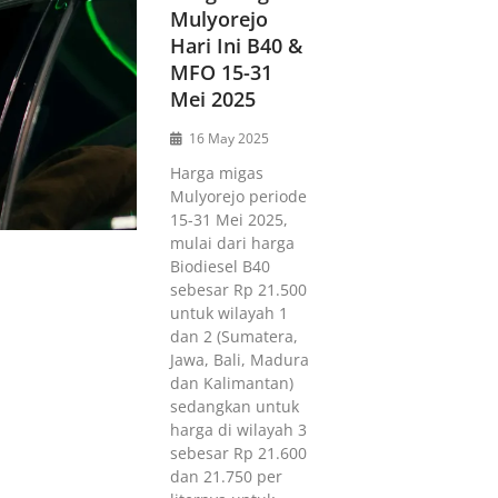
Mulyorejo
Hari Ini B40 &
MFO 15-31
Mei 2025
16 May 2025
Harga migas
Mulyorejo periode
15-31 Mei 2025,
mulai dari harga
Biodiesel B40
sebesar Rp 21.500
untuk wilayah 1
dan 2 (Sumatera,
Jawa, Bali, Madura
dan Kalimantan)
sedangkan untuk
harga di wilayah 3
sebesar Rp 21.600
dan 21.750 per