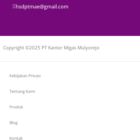
hsdptmae@gmail.com
Copyright ©2025 PT Kantor Migas Mulyorejo
Kebijakan Privasi
Tentang Kami
Produk
Blog
Kontak