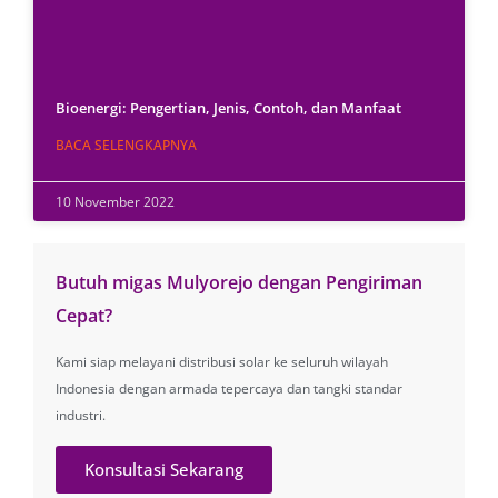
Bioenergi: Pengertian, Jenis, Contoh, dan Manfaat
BACA SELENGKAPNYA
10 November 2022
Butuh migas Mulyorejo dengan Pengiriman
Cepat?
Kami siap melayani distribusi solar ke seluruh wilayah
Indonesia dengan armada tepercaya dan tangki standar
industri.
Konsultasi Sekarang