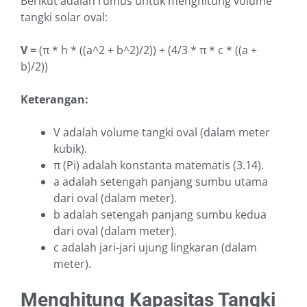
Berikut adalah rumus untuk menghitung volume
tangki solar oval:
V =
(π * h * ((a^2 + b^2)/2)) + (4/3 * π * c * ((a +
b)/2))
Keterangan:
V adalah volume tangki oval (dalam meter
kubik).
π (Pi) adalah konstanta matematis (3.14).
a adalah setengah panjang sumbu utama
dari oval (dalam meter).
b adalah setengah panjang sumbu kedua
dari oval (dalam meter).
c adalah jari-jari ujung lingkaran (dalam
meter).
Menghitung Kapasitas Tangki